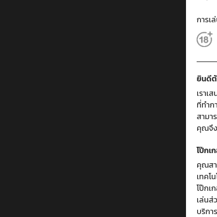
การเล
ยินดีต
เราเสน
ที่ทำ
สามาร
คุณจึง
โป๊กเก
คุณสา
เทคโนโ
โป๊กเก
เล่นส่
บริกา